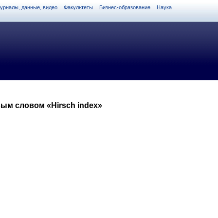
журналы, данные, видео
Факультеты
Бизнес-образование
Наука
ым словом «Hirsch index»