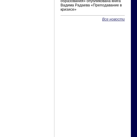
образования» опубликована книга
Вадима Радаева «Преподавание в
кризисе»
Все новости