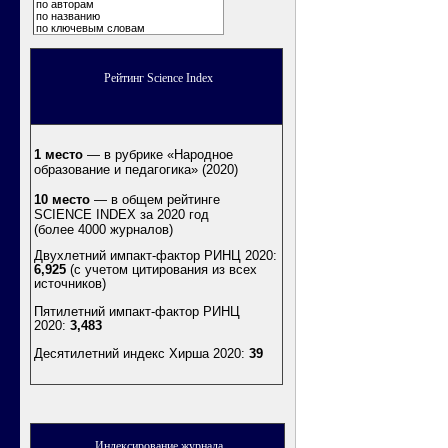
по авторам
по названию
по ключевым словам
Рейтинг Science Index
1 место
— в рубрике «Народное
образование и педагогика» (2020)
10 место
— в общем рейтинге
SCIENCE INDEX за 2020 год
(более 4000 журналов)
Двухлетний импакт-фактор РИНЦ 2020:
6,925
(с учетом цитирования из всех
источников)
Пятилетний импакт-фактор РИНЦ
2020:
3,483
Десятилетний индекс Хирша 2020
:
39
Индексирование журнала